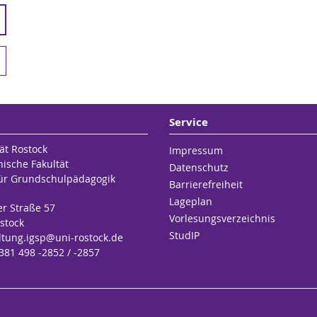
Service
ät Rostock
Impressum
hische Fakultät
Datenschutz
 für Grundschulpädagogik
Barrierefreiheit
Lageplan
er Straße 57
Vorlesungsverzeichnis
stock
StudIP
ltung.igsp
@uni-rostock
.de
 381 498 -2852 / -2857