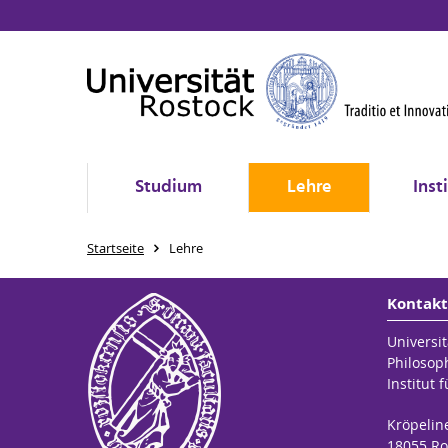
Studium
Lehre
Inst
Startseite
Lehre
Kontakt
Universit
Philosop
Institut
Kröpelin
18055 Ro