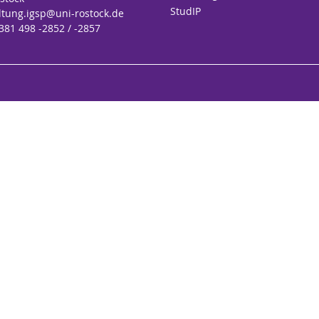
StudIP
ltung.igsp
@uni-rostock
.de
 381 498 -2852 / -2857