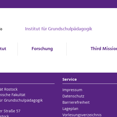
Institut für Grundschulpädagogik
itut
Forschung
Third Missio
Service
ät Rostock
Impressum
hische Fakultät
Datenschutz
 für Grundschulpädagogik
Barrierefreiheit
Lageplan
er Straße 57
Vorlesungsverzeichnis
stock