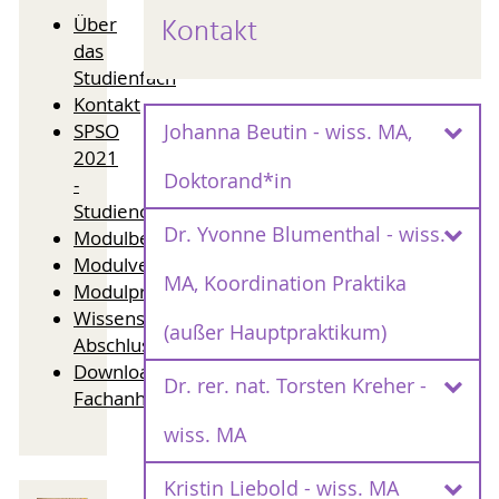
Kontakt
Über
das
Studienfach
Kontakt
Johanna Beutin - wiss. MA,
SPSO
2021
Doktorand*in
-
Studienorganisation
Dr. Yvonne Blumenthal - wiss.
Modulbeschreibungen
Sprechzeit:
Modulverantwortliche
MA, Koordination Praktika
nach vorheriger
Modulprüfungen
Kontaktaufnahme per E-Mail
Wissenschaftliche
(außer Hauptpraktikum)
Abschlussarbeit
Downloads/Ordnungen/
Dr. rer. nat. Torsten Kreher -
Fachanhänge
Kontakt
Kontakt
wiss. MA
Raum: 315
Raum: 318
Kristin Liebold - wiss. MA