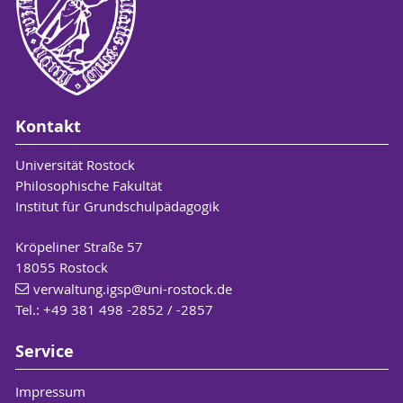
Tel.: +49 381 / 498-2851
Tel.: +49 381 / 498-
individuell nach vorheriger
stefan.puchberger
@uni-
melanie.wilkens
@uni-
Vereinbarung
rostock
.de
rostock
.de
Sprechzeiten:
in der vorlesungsfreien Zeit sowie
Sprechzeiten:
im Semester nach vorheriger
Kontakt
in der vorlesungsfreien Zeit sowie
Kontaktaufnahme per Mail
Universität Rostock
im Semester nach vorheriger
Philosophische Fakultät
Kontaktaufnahme per Mail
Institut für Grundschulpädagogik
Kröpeliner Straße 57
18055 Rostock
verwaltung.igsp
@uni-rostock
.de
Tel.: +49 381 498 -2852 / -2857
Service
Impressum