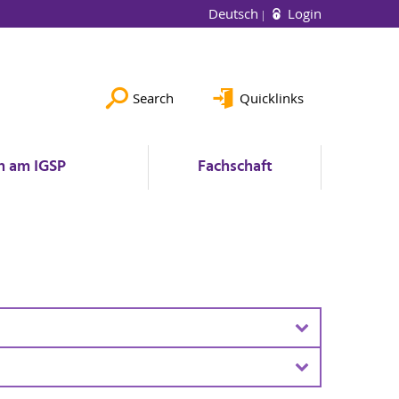
Deutsch
Login
Search
Quicklinks
n am IGSP
Fachschaft
rdination, Studienfachberatung Werken