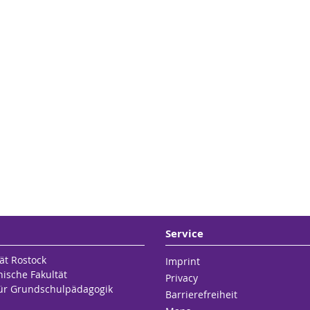
zeit:
ntakt
ch vorheriger Kontaktaufnahme per E-Mail
m: 318
: Kröpeliner Str. 57
ntakt
: +49 381 / 498-2850
m: 318
tefan.blumenthal
@uni-rostock
.de
: Kröpeliner Str. 57
ID
https://orcid.org/0000-0001-7616-3445
: +49 381 / 498-2069
ohanna.beutin
@uni-rostock
.de
earchGate
s://www.researchgate.net/profile/Stefan-
menthal
Service
ät Rostock
Imprint
hische Fakultät
Privacy
 für Grundschulpädagogik
Barrierefreiheit
hzeit Semester :