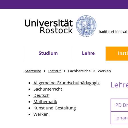
Studium
Lehre
Inst
Startseite
Institut
Fachbereiche
Werken
Lehr
Allgemeine Grundschulpädagogik
Sachunterricht
Deutsch
Mathematik
PD Dr
Kunst und Gestaltung
Werken
Johan
PD Dr