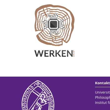
Sprech
Ko
na
Rau
Sitz
Ko
Tel.
Rau
s
Sitz
Orc
Tel.
j
Res
http
Blu
Kontakt
Universit
Philosop
Institut
Sprec