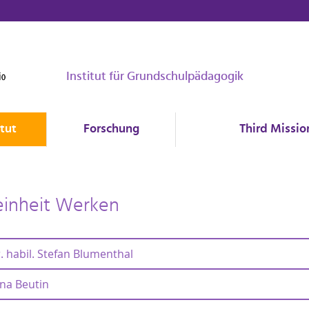
Institut für Grundschulpädagogik
itut
Forschung
Third Missio
einheit Werken
. habil. Stefan Blumenthal
na Beutin
. habil. Stefan Blumenthal - wiss. MA, Studienfachkoo