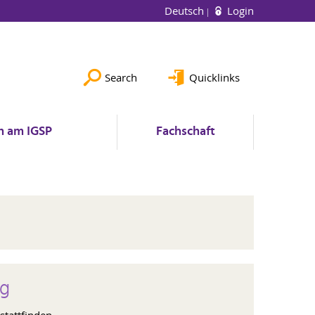
Deutsch
Login
Search
Quicklinks
n am IGSP
Fachschaft
ng