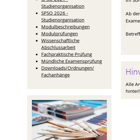
Im So
Studienorganisation
SPSO 2026 -
Ab de
Studienorganisation
Examen
Modulbeschreibungen
Modulprüfungen
Betref
Wissenschaftliche
Abschlussarbeit
Fachpraktische Prüfung
Mündliche Examensprüfung
Downloads/Ordnungen/
Hin
Fachanhänge
Alle A
hinterl